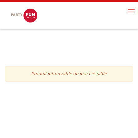
Panneau de gestion des cookies
Me
de
nav
Produit introuvable ou inaccessible