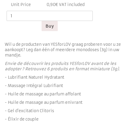
Unit Price
0
,
90
€
VAT included
Wil u de producten van YESforLOV graag proberen voor u ze
aankoopt? Leg dan één of meerdere monodoses (3g) in uw
mandje.
Envie de découvrir les produits YESforLOV avant de les
adopter ? Retrouvez 6 produits en format miniature (3g).
- Lubrifiant Naturel Hydratant
- Massage Intégral Lubrifiant
- Huile de massage au parfum affolant
- Huile de massage au parfum enivrant
- Gel d'excitation Clitoris
- Élixir de couple