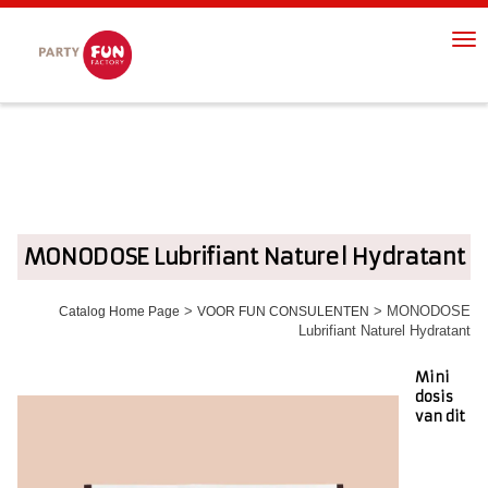
Cookies management panel
Nav
me
MONODOSE Lubrifiant Naturel Hydratant
>
> MONODOSE
Catalog Home Page
VOOR FUN CONSULENTEN
Lubrifiant Naturel Hydratant
Mini
dosis
van dit